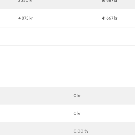
2 250 kr
16 667 kr
4 875 kr
41 667 kr
0 kr
0 kr
0,00 %