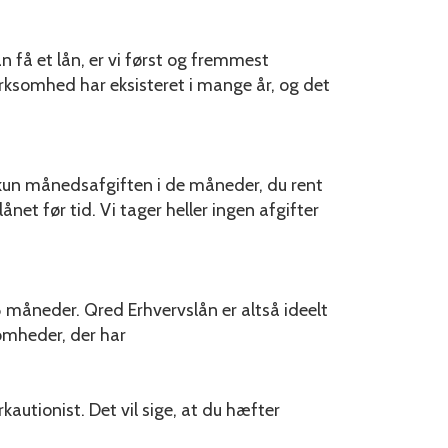
 få et lån, er vi først og fremmest
virksomhed har eksisteret i mange år, og det
er kun månedsafgiften i de måneder, du rent
ånet før tid. Vi tager heller ingen afgifter
 måneder. Qred Erhvervslån er altså ideelt
somheder, der har
autionist. Det vil sige, at du hæfter