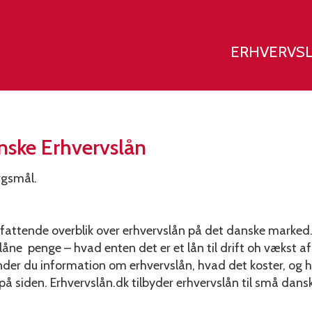
ERHVERVS
ske Erhvervslån
rgsmål.
attende overblik over erhvervslån på det danske marked. 
 penge – hvad enten det er et lån til drift oh vækst af e
nder du information om erhvervslån, hvad det koster, og h
på siden. Erhvervslån.dk tilbyder erhvervslån til små dans