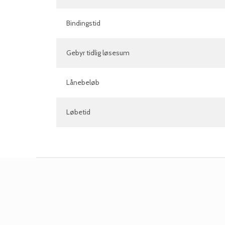
Bindingstid
Gebyr tidlig løsesum
Lånebeløb
Løbetid