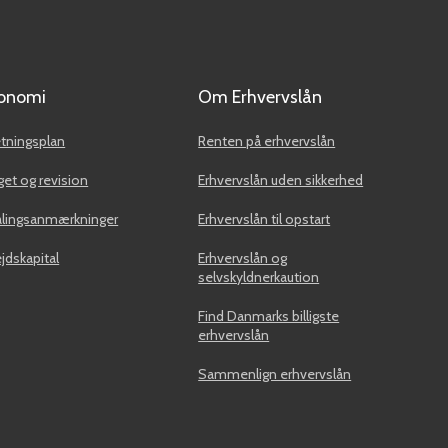
onomi
Om Erhvervslån
etningsplan
Renten på erhvervslån
et og revision
Erhvervslån uden sikkerhed
alingsanmærkninger
Erhvervslån til opstart
jdskapital
Erhvervslån og
selvskyldnerkaution
Find Danmarks billigste
erhvervslån
Sammenlign erhvervslån