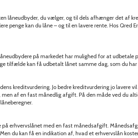
en låneudbyder, du vælger, og til dels afhænger det af k
lere penge kan du låne – og til en lavere rente. Hos Qred E
 låneudbydere på markedet har mulighed for at udbetale p
nge tilfælde kan få udbetalt lånet samme dag, som du har
ens kreditvurdering. Jo bedre kreditvurdering jo lavere vil
, men af en fast månedlig afgift. På den måde ved du altid
 låneberegner.
e på erhvervslånet med en fast månedsafgift. Månedsafg
Men du kan få en indikation af, hvad et erhvervslån koste