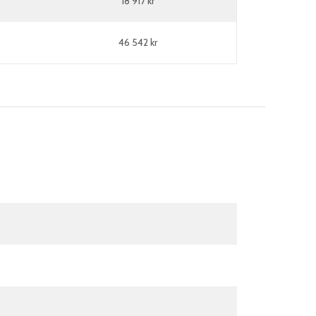
18 917 kr
46 542 kr