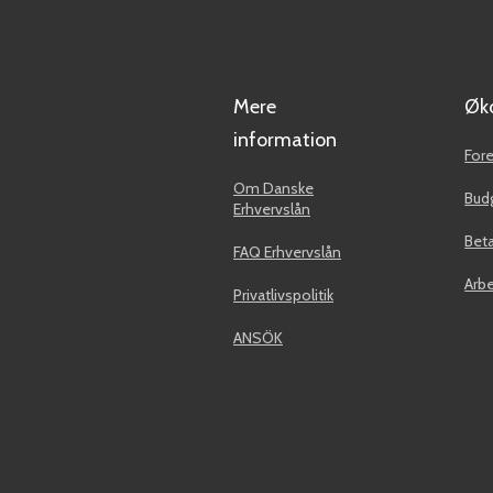
Mere
Øk
information
For
Om Danske
Budg
Erhvervslån
Bet
FAQ Erhvervslån
Arbe
Privatlivspolitik
ANSÖK