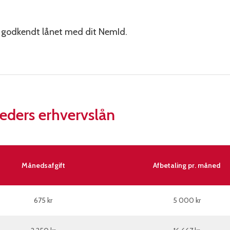
r godkendt lånet med dit NemId.
eders erhvervslån
Månedsafgift
Afbetaling pr. måned
675 kr
5 000 kr