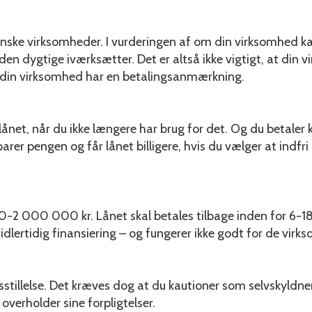
anske virksomheder. I vurderingen af om din virksomhed kan
en dygtige iværksætter. Det er altså ikke vigtigt, at din 
is din virksomhed har en betalingsanmærkning.
e lånet, når du ikke længere har brug for det. Og du betal
arer pengen og får lånet billigere, hvis du vælger at indfri l
-2 000 000 kr. Lånet skal betales tilbage inden for 6-18
dlertidig finansiering – og fungerer ikke godt for de virk
stillelse. Det kræves dog at du kautioner som selvskyldnerk
overholder sine forpligtelser.