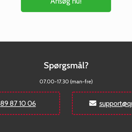
Ansøg nu!
Spørgsmål?
07.00-17.30 (man-fre)
89 87 10 06
support@q