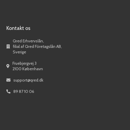
Kontakt os
Qred Erhvervslån,
filial af Qred Företagslån AB,
Sverige
Fruebjergvej 3
2100 København
support@qred.dk
89 87 10 06