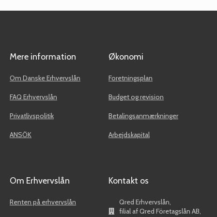
Mere information
Økonomi
Om Danske Erhvervslån
Foretningsplan
FAQ Erhvervslån
Budget og revision
Privatlivspolitik
Betalingsanmærkninger
ANSÖK
Arbejdskapital
Om Erhvervslån
Kontakt os
Renten på erhvervslån
Qred Erhvervslån,
filial af Qred Företagslån AB,